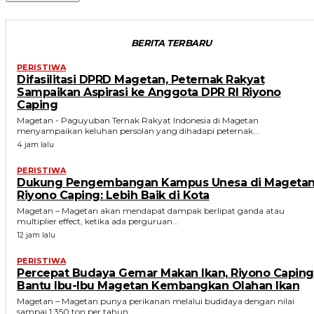
BERITA TERBARU
PERISTIWA
Difasilitasi DPRD Magetan, Peternak Rakyat
Sampaikan Aspirasi ke Anggota DPR RI Riyono
Caping
Magetan - Paguyuban Ternak Rakyat Indonesia di Magetan
menyampaikan keluhan persolan yang dihadapi peternak...
4 jam lalu
PERISTIWA
Dukung Pengembangan Kampus Unesa di Magetan
Riyono Caping: Lebih Baik di Kota
Magetan – Magetan akan mendapat dampak berlipat ganda atau
multiplier effect, ketika ada perguruan...
12 jam lalu
PERISTIWA
Percepat Budaya Gemar Makan Ikan, Riyono Caping
Bantu Ibu-Ibu Magetan Kembangkan Olahan Ikan
Magetan – Magetan punya perikanan melalui budidaya dengan nilai
sampai 1.350 ton per tahun....