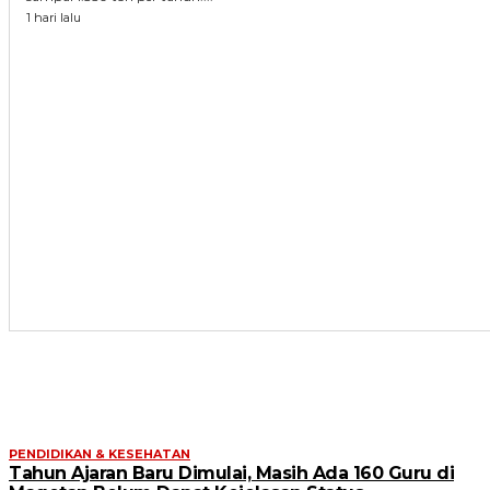
1 hari lalu
ARTIKEL TERKAIT
PENDIDIKAN & KESEHATAN
Tahun Ajaran Baru Dimulai, Masih Ada 160 Guru di