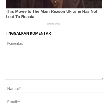
TINGGALKAN KOMENTAR
Komentar:
Na
Ema