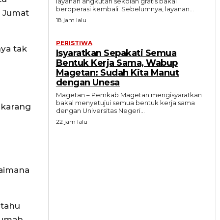
layanan angkutan sekolah gratis bakal
beroperasi kembali. Sebelumnya, layanan...
, Jumat
18 jam lalu
PERISTIWA
nya tak
Isyaratkan Sepakati Semua
Bentuk Kerja Sama, Wabup
Magetan: Sudah Kita Manut
dengan Unesa
Magetan – Pemkab Magetan mengisyaratkan
bakal menyetujui semua bentuk kerja sama
ekarang
dengan Universitas Negeri...
22 jam lalu
gaimana
 tahu
 rumah