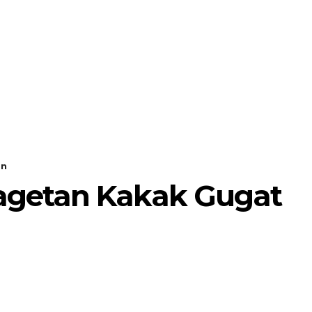
MORE
POJOK SELOSARI
an
agetan Kakak Gugat