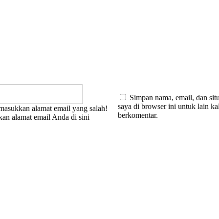
:
Email:*
Simpan nama, email, dan sit
saya di browser ini untuk lain ka
masukkan alamat email yang salah!
berkomentar.
an alamat email Anda di sini