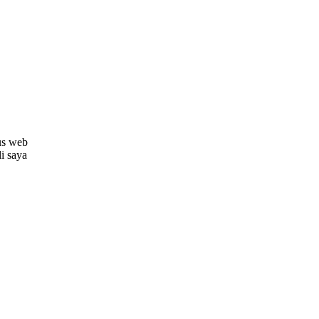
us web
li saya