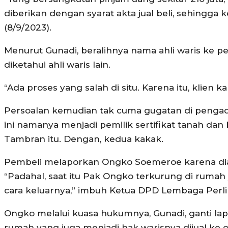
diberikan dengan syarat akta jual beli, sehingga
(8/9/2023).
Menurut Gunadi, beralihnya nama ahli waris ke pe
diketahui ahli waris lain.
“Ada proses yang salah di situ. Karena itu, klien
Persoalan kemudian tak cuma gugatan di pengadil
ini namanya menjadi pemilik sertifikat tanah da
Tambran itu. Dengan, kedua kakak.
Pembeli melaporkan Ongko Soemeroe karena di
“Padahal, saat itu Pak Ongko terkurung di rumah 
cara keluarnya,” imbuh Ketua DPD Lembaga Perl
Ongko melalui kuasa hukumnya, Gunadi, ganti lapor
rumah yang juga menjadi hak warisnya dijual ke o