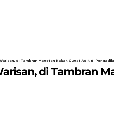
SEARCH
KEMBANG MEKAR
OPINI
Warisan, di Tambran Magetan Kakak Gugat Adik di Pengadil
arisan, di Tambran M