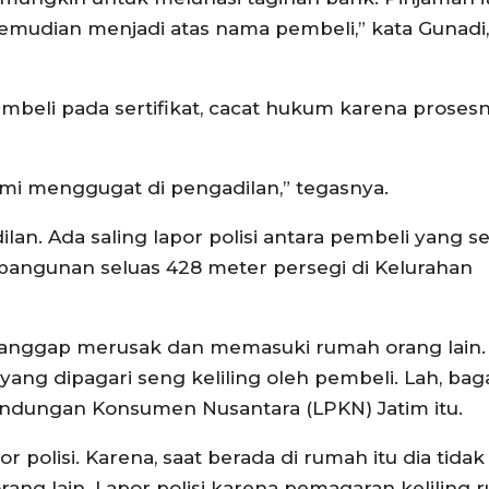
 kemudian menjadi atas nama pembeli,” kata Gunadi
mbeli pada sertifikat, cacat hukum karena proses
 kami menggugat di pengadilan,” tegasnya.
an. Ada saling lapor polisi antara pembeli yang s
n bangunan seluas 428 meter persegi di Kelurahan
anggap merusak dan memasuki rumah orang lain.
yang dipagari seng keliling oleh pembeli. Lah, ba
indungan Konsumen Nusantara (LPKN) Jatim itu.
 polisi. Karena, saat berada di rumah itu dia tidak
rang lain. Lapor polisi karena pemagaran keliling