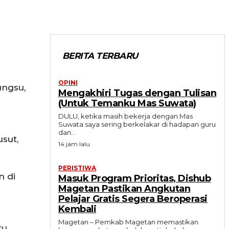
BERITA TERBARU
OPINI
ungsu,
Mengakhiri Tugas dengan Tulisan
(Untuk Temanku Mas Suwata)
DULU, ketika masih bekerja dengan Mas
Suwata saya sering berkelakar di hadapan guru
dan...
sut,
14 jam lalu
PERISTIWA
n di
Masuk Program Prioritas, Dishub
Magetan Pastikan Angkutan
Pelajar Gratis Segera Beroperasi
Kembali
Magetan – Pemkab Magetan memastikan
tu