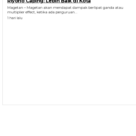
Riyono Caping: Lebih Baik di Kota
Magetan – Magetan akan mendapat dampak berlipat ganda atau
multiplier effect, ketika ada perguruan...
1 hari lalu
ARTIKEL TERKAIT