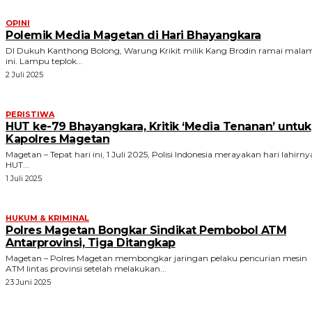
OPINI
Polemik Media Magetan di Hari Bhayangkara
DI Dukuh Kanthong Bolong, Warung Krikit milik Kang Brodin ramai mala
ini. Lampu teplok...
2 Juli 2025
PERISTIWA
HUT ke-79 Bhayangkara, Kritik ‘Media Tenanan’ untuk
Kapolres Magetan
Magetan – Tepat hari ini, 1 Juli 2025, Polisi Indonesia merayakan hari lahirny
HUT...
1 Juli 2025
HUKUM & KRIMINAL
Polres Magetan Bongkar Sindikat Pembobol ATM
Antarprovinsi, Tiga Ditangkap
Magetan – Polres Magetan membongkar jaringan pelaku pencurian mesin
ATM lintas provinsi setelah melakukan...
23 Juni 2025