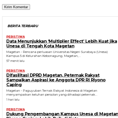
BERITA TERBARU
PERISTIWA
Data Menunjukkan ‘Multiplier Effect’ Lebih Kuat jika
Unesa di Tengah Kota Magetan
Magetan - Rencana perluasan Universitas Negeri Surabaya (Unesa)
Kampus 5 di Kelurahan Kebonagung, Magetan,...
57 menit lalu
PERISTIWA
Difasilitasi DPRD Magetan, Peternak Rakyat
Sampaikan Aspirasi ke Anggota DPR RI Riyono
Caping
Magetan - Paguyuban Ternak Rakyat Indonesia di Magetan
menyampaikan keluhan persolan yang dihadapi peternak...
1 hari lalu
PERISTIWA
Dukung Pengembangan Kampus Unesa di Magetan