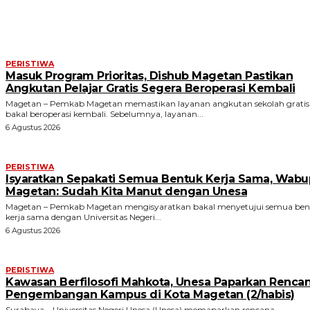
ARTIKEL TERKAIT
PERISTIWA
Masuk Program Prioritas, Dishub Magetan Pastikan
Angkutan Pelajar Gratis Segera Beroperasi Kembali
Magetan – Pemkab Magetan memastikan layanan angkutan sekolah gratis
bakal beroperasi kembali. Sebelumnya, layanan...
6 Agustus 2026
PERISTIWA
Isyaratkan Sepakati Semua Bentuk Kerja Sama, Wabu
Magetan: Sudah Kita Manut dengan Unesa
Magetan – Pemkab Magetan mengisyaratkan bakal menyetujui semua ben
kerja sama dengan Universitas Negeri...
6 Agustus 2026
PERISTIWA
Kawasan Berfilosofi Mahkota, Unesa Paparkan Renca
Pengembangan Kampus di Kota Magetan (2/habis)
Surabaya – Universitas Negeri Unesa (Unesa) memaparkan rencana