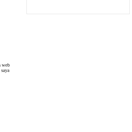
s web
i saya