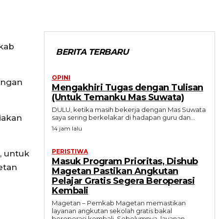
mkab
BERITA TERBARU
OPINI
engan
Mengakhiri Tugas dengan Tulisan
(Untuk Temanku Mas Suwata)
DULU, ketika masih bekerja dengan Mas Suwata
iakan
saya sering berkelakar di hadapan guru dan...
14 jam lalu
PERISTIWA
, untuk
Masuk Program Prioritas, Dishub
etan
Magetan Pastikan Angkutan
Pelajar Gratis Segera Beroperasi
Kembali
Magetan – Pemkab Magetan memastikan
layanan angkutan sekolah gratis bakal
beroperasi kembali. Sebelumnya, layanan...