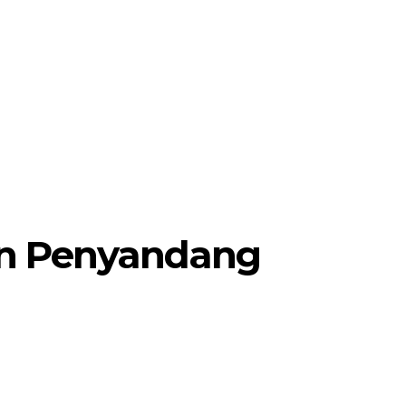
MORE
POJOK SELOSARI
an Penyandang