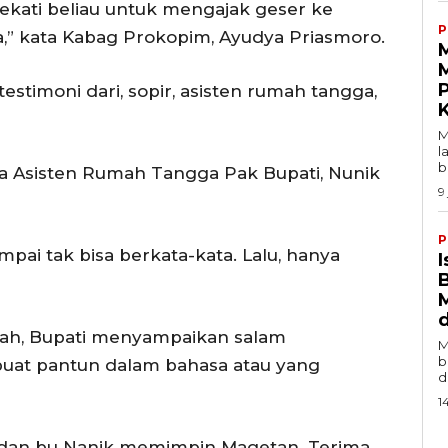
dekati beliau untuk mengajak geser ke
P
a,” kata Kabag Prokopim, Ayudya Priasmoro.
M
P
estimoni dari, sopir, asisten rumah tangga,
M
l
b
ata Asisten Rumah Tangga Pak Bupati, Nunik
9
P
ai tak bisa berkata-kata. Lalu, hanya
I
ah, Bupati menyampaikan salam
M
b
at pantun dalam bahasa atau yang
d
1
a dan bu Nanik memimpin Magetan. Terima