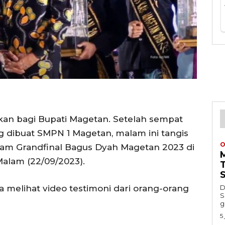
kan bagi Bupati Magetan. Setelah sempat
g dibuat SMPN 1 Magetan, malam ini tangis
O
lam Grandfinal Bagus Dyah Magetan 2023 di
alam (22/09/2023).
a melihat video testimoni dari orang-orang
D
S
g
5