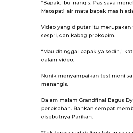
“Bapak, Ibu, nangis. Pas saya men
Maospati, air mata bapak masih ad
Video yang diputar itu merupakan t
sespri, dan kabag prokopim.
“Mau ditinggal bapak ya sedih,” k
dalam video.
Nunik menyampaikan testimoni samp
menangis.
Dalam malam Grandfinal Bagus Dy
perpisahan. Bahkan sempat membu
disebutnya Parikan.
“Tak terasa sudah lima tahun say