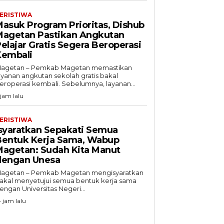
ERISTIWA
asuk Program Prioritas, Dishub
Magetan Pastikan Angkutan
elajar Gratis Segera Beroperasi
Kembali
agetan – Pemkab Magetan memastikan
ayanan angkutan sekolah gratis bakal
eroperasi kembali. Sebelumnya, layanan...
 jam lalu
ERISTIWA
syaratkan Sepakati Semua
Bentuk Kerja Sama, Wabup
Magetan: Sudah Kita Manut
dengan Unesa
agetan – Pemkab Magetan mengisyaratkan
akal menyetujui semua bentuk kerja sama
engan Universitas Negeri...
4 jam lalu