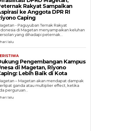
ifasilitasi DPRD Magetan,
Peternak Rakyat Sampaikan
spirasi ke Anggota DPR RI
Riyono Caping
agetan - Paguyuban Ternak Rakyat
ndonesia di Magetan menyampaikan keluhan
ersolan yang dihadapi peternak...
 hari lalu
ERISTIWA
Dukung Pengembangan Kampus
nesa di Magetan, Riyono
aping: Lebih Baik di Kota
agetan – Magetan akan mendapat dampak
erlipat ganda atau multiplier effect, ketika
da perguruan...
 hari lalu