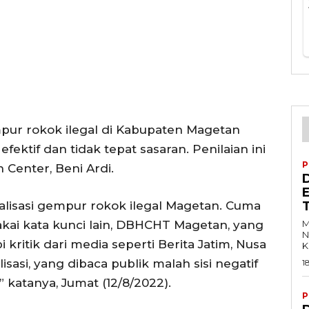
mpur rokok ilegal di Kabupaten Magetan
ektif dan tidak tepat sasaran. Penilaian ini
P
Center, Beni Ardi.
D
E
sialisasi gempur rokok ilegal Magetan. Cuma
akai kata kunci lain, DBHCHT Magetan, yang
M
N
 kritik dari media seperti Berita Jatim, Nusa
K
lisasi, yang dibaca publik malah sisi negatif
1
katanya, Jumat (12/8/2022).
P