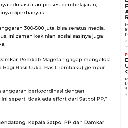
D
ipnya edukasi atau proses pembelajaran,
A
inya diperbanyak.
M
anggaran 300-500 juta, bisa seratus media,
I
p
s, ini zaman kekinian, sosialisasinya juga
2
a.
P
 Damkar Pemkab Magetan gagap mengelola
U
a Bagi Hasil Cukai Hasil Tembaku) gempur
C
M
b
a
a anggaran berkoordinasi dengan
2
ni seperti tidak ada effort dari Satpol PP,”
 mendatangi Kepala Satpol PP dan Damkar