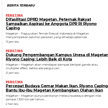
BERITA TERBARU
PERISTIWA
Difasilitasi DPRD Magetan, Peternak Rakyat
Sampaikan Aspirasi ke Anggota DPR RI Riyono
Caping
Magetan - Paguyuban Ternak Rakyat Indonesia di Magetan
menyampaikan keluhan persolan yang dihadapi peternak...
13 jam lalu
PERISTIWA
Dukung Pengembangan Kampus Unesa di Magetan
Riyono Caping: Lebih Baik di Kota
Magetan – Magetan akan mendapat dampak berlipat ganda atau
multiplier effect, ketika ada perguruan...
21 jam lalu
PERISTIWA
Percepat Budaya Gemar Makan Ikan, Riyono Caping
Bantu Ibu-Ibu Magetan Kembangkan Olahan Ikan
Magetan – Magetan punya perikanan melalui budidaya dengan nilai
sampai 1.350 ton per tahun....
2 hari lalu