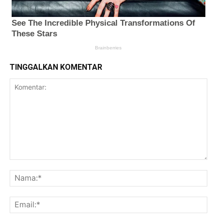
TINGGALKAN KOMENTAR
Komentar:
Na
Ema