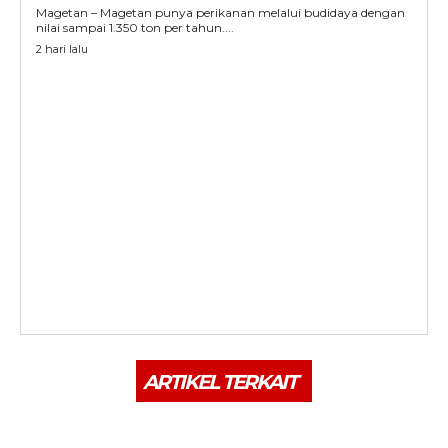
Magetan – Magetan punya perikanan melalui budidaya dengan
nilai sampai 1.350 ton per tahun....
2 hari lalu
ARTIKEL TERKAIT