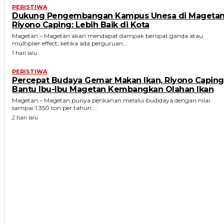
PERISTIWA
Dukung Pengembangan Kampus Unesa di Magetan
Riyono Caping: Lebih Baik di Kota
Magetan – Magetan akan mendapat dampak berlipat ganda atau
multiplier effect, ketika ada perguruan...
1 hari lalu
PERISTIWA
Percepat Budaya Gemar Makan Ikan, Riyono Caping
Bantu Ibu-Ibu Magetan Kembangkan Olahan Ikan
Magetan – Magetan punya perikanan melalui budidaya dengan nilai
sampai 1.350 ton per tahun....
2 hari lalu