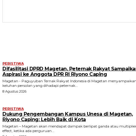
ARTIKEL TERKAIT
PERISTIWA
Difasilitasi DPRD Magetan, Peternak Rakyat Sampaika
Aspirasi ke Anggota DPR RI Riyono Caping
Magetan - Paguyuban Ternak Rakyat Indonesia di Magetan menyampaika
keluhan persolan yang dihadapi peternak...
8 Agustus 2026
PERISTIWA
Dukung Pengembangan Kampus Unesa di Magetan,
Riyono Caping: Lebih Baik di Kota
Magetan – Magetan akan mendapat dampak berlipat ganda atau multiplie
effect, ketika ada perguruan...