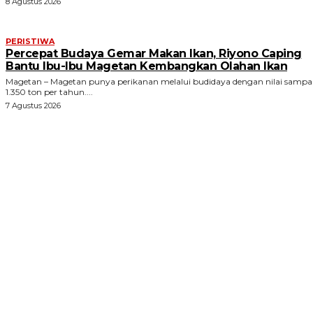
8 Agustus 2026
PERISTIWA
Percepat Budaya Gemar Makan Ikan, Riyono Caping
Bantu Ibu-Ibu Magetan Kembangkan Olahan Ikan
Magetan – Magetan punya perikanan melalui budidaya dengan nilai sampa
1.350 ton per tahun....
7 Agustus 2026