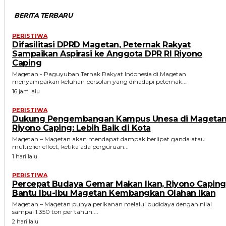
BERITA TERBARU
PERISTIWA
Difasilitasi DPRD Magetan, Peternak Rakyat
Sampaikan Aspirasi ke Anggota DPR RI Riyono
Caping
Magetan - Paguyuban Ternak Rakyat Indonesia di Magetan
menyampaikan keluhan persolan yang dihadapi peternak...
16 jam lalu
PERISTIWA
Dukung Pengembangan Kampus Unesa di Magetan
Riyono Caping: Lebih Baik di Kota
Magetan – Magetan akan mendapat dampak berlipat ganda atau
multiplier effect, ketika ada perguruan...
1 hari lalu
PERISTIWA
Percepat Budaya Gemar Makan Ikan, Riyono Caping
Bantu Ibu-Ibu Magetan Kembangkan Olahan Ikan
Magetan – Magetan punya perikanan melalui budidaya dengan nilai
sampai 1.350 ton per tahun....
2 hari lalu