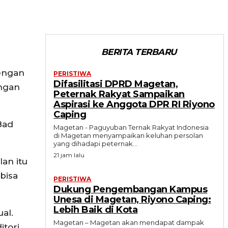
BERITA TERBARU
dengan
PERISTIWA
Difasilitasi DPRD Magetan,
ungan
Peternak Rakyat Sampaikan
Aspirasi ke Anggota DPR RI Riyono
Caping
Bad
Magetan - Paguyuban Ternak Rakyat Indonesia
di Magetan menyampaikan keluhan persolan
yang dihadapi peternak...
21 jam lalu
an itu
bisa
PERISTIWA
Dukung Pengembangan Kampus
Unesa di Magetan, Riyono Caping:
Lebih Baik di Kota
al.
Magetan – Magetan akan mendapat dampak
tori,