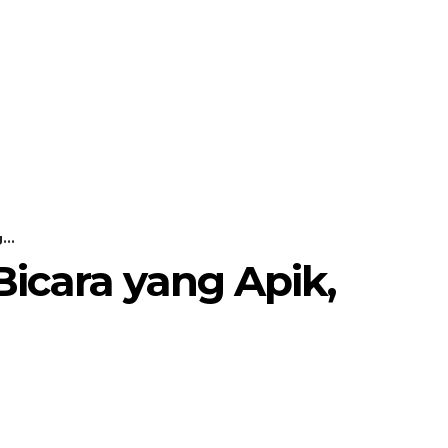
MORE
POJOK SELOSARI
...
Bicara yang Apik,