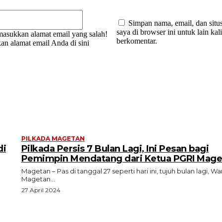
Email:*
Simpan nama, email, dan situ
saya di browser ini untuk lain kal
asukkan alamat email yang salah!
berkomentar.
an alamat email Anda di sini
PILKADA MAGETAN
di
Pilkada Persis 7 Bulan Lagi, Ini Pesan bagi
Pemimpin Mendatang dari Ketua PGRI Mage
Magetan – Pas di tanggal 27 seperti hari ini, tujuh bulan lagi, W
Magetan...
27 April 2024