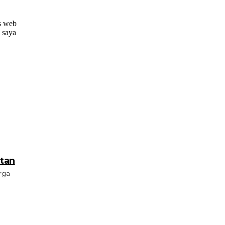
s web
i saya
tan
arga