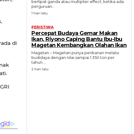
berlipat ganda atau multiplier effect, ketika ada
perguruan...
1 hari lalu
,
PERISTIWA
Percepat Budaya Gemar Makan
Ikan, Riyono Caping Bantu Ibu-Ibu
vada di
Magetan Kembangkan Olahan Ikan
Magetan – Magetan punya perikanan melalui
budidaya dengan nilai sampai 1.350 ton per
tahun....
anak
2 hari lalu
ti.
PGRI