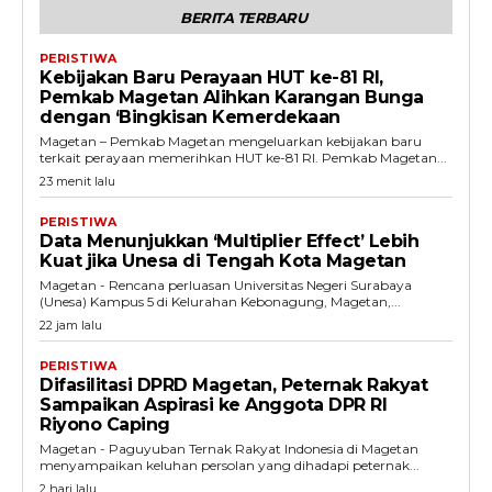
BERITA TERBARU
PERISTIWA
Kebijakan Baru Perayaan HUT ke-81 RI,
Pemkab Magetan Alihkan Karangan Bunga
dengan ‘Bingkisan Kemerdekaan
Magetan – Pemkab Magetan mengeluarkan kebijakan baru
terkait perayaan memerihkan HUT ke-81 RI. Pemkab Magetan...
23 menit lalu
PERISTIWA
Data Menunjukkan ‘Multiplier Effect’ Lebih
Kuat jika Unesa di Tengah Kota Magetan
Magetan - Rencana perluasan Universitas Negeri Surabaya
(Unesa) Kampus 5 di Kelurahan Kebonagung, Magetan,...
22 jam lalu
PERISTIWA
Difasilitasi DPRD Magetan, Peternak Rakyat
Sampaikan Aspirasi ke Anggota DPR RI
Riyono Caping
Magetan - Paguyuban Ternak Rakyat Indonesia di Magetan
menyampaikan keluhan persolan yang dihadapi peternak...
2 hari lalu