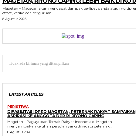
MAGETAN, RIYONO CAPING: LEBIH BAIK DI KOT
Magetan – Magetan akan mendapat dampak berlipat ganda atau multiplie
effect, ketika ada perguruan...
8 Agustus 2026
Tidak ada kiriman yang ditampilkan
LATEST ARTICLES
PERISTIWA
DIFASILITASI DPRD MAGETAN, PETERNAK RAKYAT SAMPAIKAN
ASPIRASI KE ANGGOTA DPR RI RIYONO CAPING
Magetan - Paguyuban Ternak Rakyat Indonesia di Magetan
menyampaikan keluhan persolan yang dihadapi peternak...
8 Agustus 2026