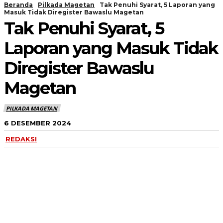
Beranda
Pilkada Magetan
Tak Penuhi Syarat, 5 Laporan yang
Masuk Tidak Diregister Bawaslu Magetan
Tak Penuhi Syarat, 5
Laporan yang Masuk Tidak
Diregister Bawaslu
Magetan
PILKADA MAGETAN
6 DESEMBER 2024
REDAKSI