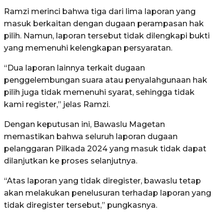
Ramzi merinci bahwa tiga dari lima laporan yang
masuk berkaitan dengan dugaan perampasan hak
pilih. Namun, laporan tersebut tidak dilengkapi bukti
yang memenuhi kelengkapan persyaratan.
“Dua laporan lainnya terkait dugaan
penggelembungan suara atau penyalahgunaan hak
pilih juga tidak memenuhi syarat, sehingga tidak
kami register,” jelas Ramzi.
Dengan keputusan ini, Bawaslu Magetan
memastikan bahwa seluruh laporan dugaan
pelanggaran Pilkada 2024 yang masuk tidak dapat
dilanjutkan ke proses selanjutnya.
“Atas laporan yang tidak diregister, bawaslu tetap
akan melakukan penelusuran terhadap laporan yang
tidak diregister tersebut,” pungkasnya.