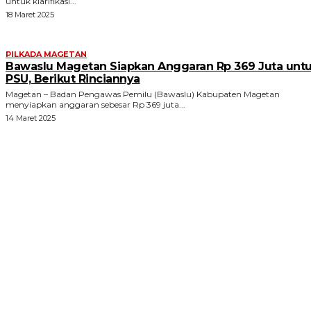
untuk klarifikasi...
18 Maret 2025
PILKADA MAGETAN
Bawaslu Magetan Siapkan Anggaran Rp 369 Juta unt
PSU, Berikut Rinciannya
Magetan – Badan Pengawas Pemilu (Bawaslu) Kabupaten Magetan
menyiapkan anggaran sebesar Rp 369 juta...
14 Maret 2025