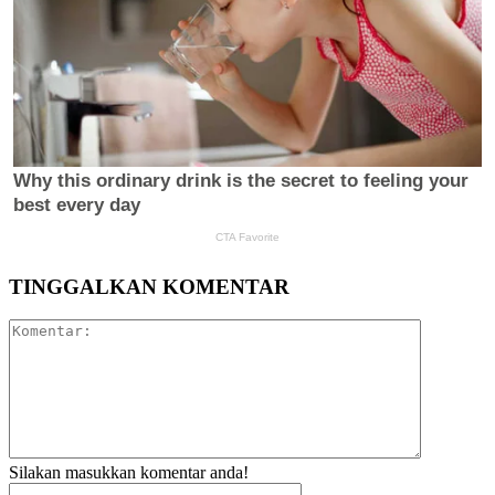
TINGGALKAN KOMENTAR
Komentar:
Silakan masukkan komentar anda!
Nama:*