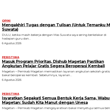
ARTIKEL TERKAIT
OPINI
Mengakhiri Tugas dengan Tulisan (Untuk Temanku M
Suwata)
DULU, ketika masih bekerja dengan Mas Suwata saya sering berkelakar di
hadapan guru dan...
6 Agustus 2026
PERISTIWA
Masuk Program Prioritas, Dishub Magetan Pastikan
Angkutan Pelajar Gratis Segera Beroperasi Kembali
Magetan – Pemkab Magetan memastikan layanan angkutan sekolah gratis
bakal beroperasi kembali. Sebelumnya, layanan...
6 Agustus 2026
PERISTIWA
Isyaratkan Sepakati Semua Bentuk Kerja Sama, Wabu
Magetan: Sudah Kita Manut dengan Unesa
Magetan – Pemkab Magetan mengisyaratkan bakal menyetujui semua ben