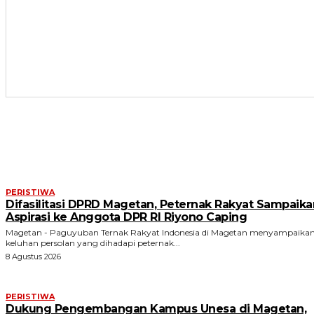
ARTIKEL TERKAIT
PERISTIWA
Difasilitasi DPRD Magetan, Peternak Rakyat Sampaika
Aspirasi ke Anggota DPR RI Riyono Caping
Magetan - Paguyuban Ternak Rakyat Indonesia di Magetan menyampaika
keluhan persolan yang dihadapi peternak...
8 Agustus 2026
PERISTIWA
Dukung Pengembangan Kampus Unesa di Magetan,