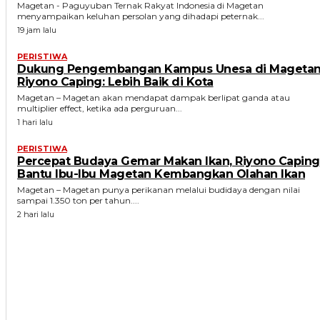
Magetan - Paguyuban Ternak Rakyat Indonesia di Magetan
menyampaikan keluhan persolan yang dihadapi peternak...
19 jam lalu
PERISTIWA
Dukung Pengembangan Kampus Unesa di Magetan
Riyono Caping: Lebih Baik di Kota
Magetan – Magetan akan mendapat dampak berlipat ganda atau
multiplier effect, ketika ada perguruan...
1 hari lalu
PERISTIWA
Percepat Budaya Gemar Makan Ikan, Riyono Caping
Bantu Ibu-Ibu Magetan Kembangkan Olahan Ikan
Magetan – Magetan punya perikanan melalui budidaya dengan nilai
sampai 1.350 ton per tahun....
2 hari lalu