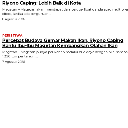
Riyono Caping: Lebih Baik di Kota
Magetan – Magetan akan mendapat dampak berlipat ganda atau multiplie
effect, ketika ada perguruan...
8 Agustus 2026
PERISTIWA
Percepat Budaya Gemar Makan Ikan, Riyono Caping
Bantu Ibu-Ibu Magetan Kembangkan Olahan Ikan
Magetan – Magetan punya perikanan melalui budidaya dengan nilai sampa
1.350 ton per tahun....
7 Agustus 2026