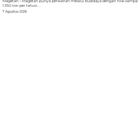
Magetan – Magetan punya perikanan melalui budidaya dengan nilai sampa
1.350 ton per tahun....
7 Agustus 2026