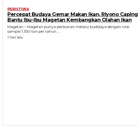
PERISTIWA
Percepat Budaya Gemar Makan Ikan, Riyono Caping
Bantu Ibu-Ibu Magetan Kembangkan Olahan Ikan
Magetan – Magetan punya perikanan melalui budidaya dengan nilai
sampai 1.350 ton per tahun....
1 hari lalu