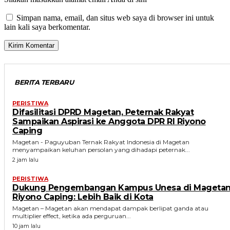
Simpan nama, email, dan situs web saya di browser ini untuk
lain kali saya berkomentar.
BERITA TERBARU
PERISTIWA
Difasilitasi DPRD Magetan, Peternak Rakyat
Sampaikan Aspirasi ke Anggota DPR RI Riyono
Caping
Magetan - Paguyuban Ternak Rakyat Indonesia di Magetan
menyampaikan keluhan persolan yang dihadapi peternak...
2 jam lalu
PERISTIWA
Dukung Pengembangan Kampus Unesa di Magetan
Riyono Caping: Lebih Baik di Kota
Magetan – Magetan akan mendapat dampak berlipat ganda atau
multiplier effect, ketika ada perguruan...
10 jam lalu