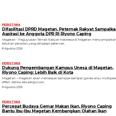
ARTIKEL TERKAIT
PERISTIWA
Difasilitasi DPRD Magetan, Peternak Rakyat Sampaika
Aspirasi ke Anggota DPR RI Riyono Caping
Magetan - Paguyuban Ternak Rakyat Indonesia di Magetan menyampaika
keluhan persolan yang dihadapi peternak...
8 Agustus 2026
PERISTIWA
Dukung Pengembangan Kampus Unesa di Magetan,
Riyono Caping: Lebih Baik di Kota
Magetan – Magetan akan mendapat dampak berlipat ganda atau multiplie
effect, ketika ada perguruan...
8 Agustus 2026
PERISTIWA
Percepat Budaya Gemar Makan Ikan, Riyono Caping
Bantu Ibu-Ibu Magetan Kembangkan Olahan Ikan