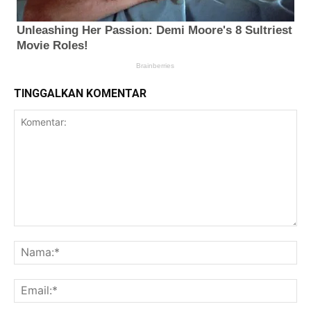
TINGGALKAN KOMENTAR
Komentar:
Na
Ema