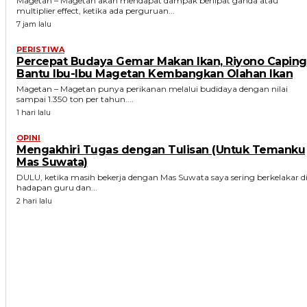
Magetan – Magetan akan mendapat dampak berlipat ganda atau
multiplier effect, ketika ada perguruan...
7 jam lalu
PERISTIWA
Percepat Budaya Gemar Makan Ikan, Riyono Caping
Bantu Ibu-Ibu Magetan Kembangkan Olahan Ikan
Magetan – Magetan punya perikanan melalui budidaya dengan nilai
sampai 1.350 ton per tahun....
1 hari lalu
OPINI
Mengakhiri Tugas dengan Tulisan (Untuk Temanku
Mas Suwata)
DULU, ketika masih bekerja dengan Mas Suwata saya sering berkelakar d
hadapan guru dan...
2 hari lalu