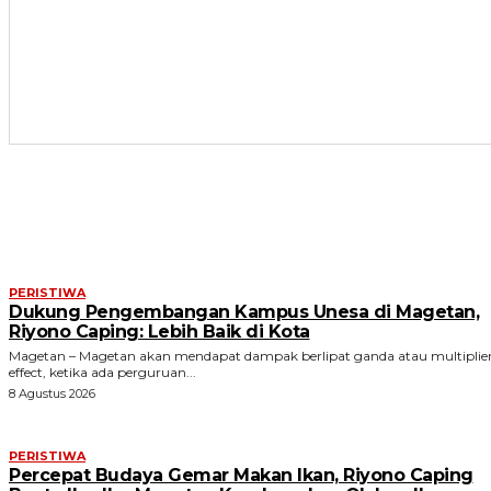
ARTIKEL TERKAIT
PERISTIWA
Dukung Pengembangan Kampus Unesa di Magetan,
Riyono Caping: Lebih Baik di Kota
Magetan – Magetan akan mendapat dampak berlipat ganda atau multiplie
effect, ketika ada perguruan...
8 Agustus 2026
PERISTIWA
Percepat Budaya Gemar Makan Ikan, Riyono Caping