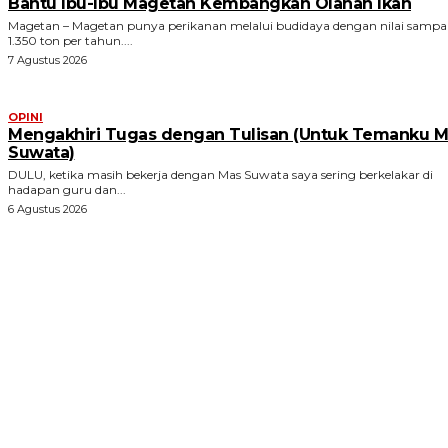
Bantu Ibu-Ibu Magetan Kembangkan Olahan Ikan
Magetan – Magetan punya perikanan melalui budidaya dengan nilai sampa
1.350 ton per tahun....
7 Agustus 2026
OPINI
Mengakhiri Tugas dengan Tulisan (Untuk Temanku M
Suwata)
DULU, ketika masih bekerja dengan Mas Suwata saya sering berkelakar di
hadapan guru dan...
6 Agustus 2026