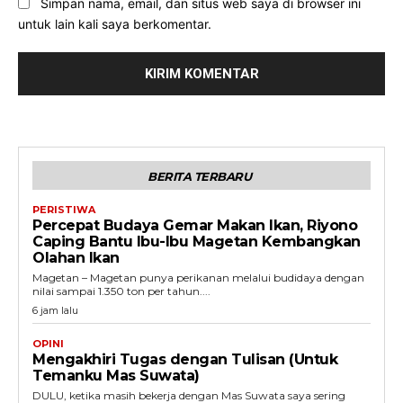
Simpan nama, email, dan situs web saya di browser ini
untuk lain kali saya berkomentar.
BERITA TERBARU
PERISTIWA
Percepat Budaya Gemar Makan Ikan, Riyono
Caping Bantu Ibu-Ibu Magetan Kembangkan
Olahan Ikan
Magetan – Magetan punya perikanan melalui budidaya dengan
nilai sampai 1.350 ton per tahun....
6 jam lalu
OPINI
Mengakhiri Tugas dengan Tulisan (Untuk
Temanku Mas Suwata)
DULU, ketika masih bekerja dengan Mas Suwata saya sering