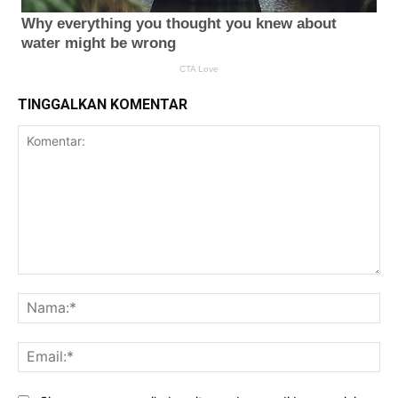
TINGGALKAN KOMENTAR
Komentar:
Na
Ema