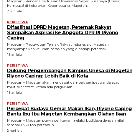
Magetan - Rencana perluasan Universitas Negeri Surabaya (Unesa)
Kampus 5 di Kelurahan Kebonagung, Magetan,...
2 jam lalu
PERISTIWA
Difasilitasi DPRD Magetan, Peternak Rakyat
Sampaikan Aspirasi ke Anggota DPR RI Riyono
Caping
Magetan - Paguyuban Ternak Rakyat Indonesia di Magetan
menyampaikan keluhan persolan yang dihadapi peternak...
1 hari lalu
PERISTIWA
Dukung Pengembangan Kampus Unesa di Magetan
Riyono Caping: Lebih Baik di Kota
Magetan – Magetan akan mendapat dampak berlipat ganda atau
multiplier effect, ketika ada perguruan...
1 hari lalu
PERISTIWA
Percepat Budaya Gemar Makan Ikan, Riyono Caping
Bantu Ibu-Ibu Magetan Kembangkan Olahan Ikan
Magetan – Magetan punya perikanan melalui budidaya dengan nilai
sampai 1.350 ton per tahun....
2 hari lalu