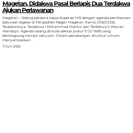
Magetan, Didakwa Pasal Berlapis Dua Terdakwa
Ajukan Perlawanan
Magetan – Sidang perdana kasus Koperasi MSI dengan agenda pembacaan
dakwaan digelar di Pengadilan Negeri Magetan, Kamis (11/6/2026).
Terdakwanya, Terdakwa I Mohammad Mahfur dan Terdakwa II Wawan
Wandoyo. Agenda sidang dimulai sekitar pukul 11.00 WIB yang
berlangsung hampir satu jam. Dalam persidangan, enuntut umum
menyampaikan...
11 Juni 2026