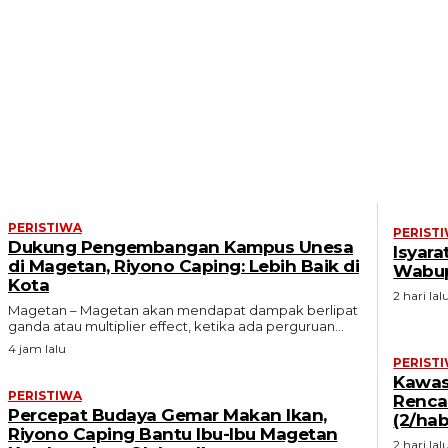
PERISTIWA
PERISTIWA
PERIST
Dukung Pengembangan Kampus Unesa
Isyar
di Magetan, Riyono Caping: Lebih Baik di
Wabup
Kota
2 hari lal
Magetan – Magetan akan mendapat dampak berlipat
ganda atau multiplier effect, ketika ada perguruan...
4 jam lalu
PERIST
Kawas
PERISTIWA
Renca
Percepat Budaya Gemar Makan Ikan,
(2/hab
Riyono Caping Bantu Ibu-Ibu Magetan
2 hari lal