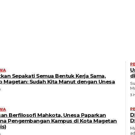
P
U
IWA
d
atkan Sepakati Semua Bentuk Kerja Sama,
 Magetan: Sudah Kita Manut dengan Unesa
Su
Ma
u
3 h
P
IWA
D
an Berfilosofi Mahkota, Unesa Paparkan
D
na Pengembangan Kampus di Kota Magetan
is)
Ma
ad
u