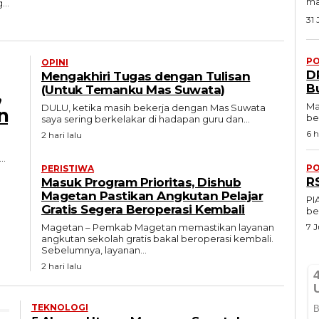
ma
..
31 
PO
OPINI
D
Mengakhiri Tugas dengan Tulisan
B
(Untuk Temanku Mas Suwata)
,
Ma
DULU, ketika masih bekerja dengan Mas Suwata
n
be
saya sering berkelakar di hadapan guru dan...
6 h
2 hari lalu
..
PO
PERISTIWA
R
Masuk Program Prioritas, Dishub
Magetan Pastikan Angkutan Pelajar
PI
Gratis Segera Beroperasi Kembali
be
Magetan – Pemkab Magetan memastikan layanan
7 J
angkutan sekolah gratis bakal beroperasi kembali.
Sebelumnya, layanan...
2 hari lalu
TEKNOLOGI