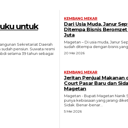
KEMBANG MEKAR
Dari Usia Muda, Janur Se
Buku untuk
Ditempa Bisnis Beromzet
Juta
Magetan – Di usia muda, Janur Se
mbangunan Sekretariat Daerah
sudah ditempa dengan bisnis yang
siun. Suwata resmi
20 Mei 2026
abdi selama 39 tahun sebagai
KEMBANG MEKAR
Jeritan Penjual Makanan 
Court Pasar Baru dan Sid
Magetan
Magetan - Bupati Magetan Nanik 
punya kebiasaan yang jarang diket
Sidak. Benar-benar...
5 Mei 2026