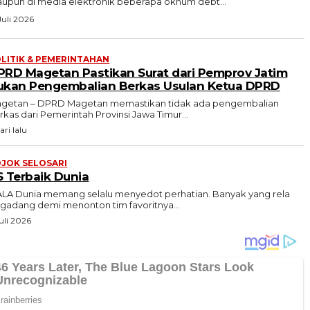
upun di media elektronik beberapa oknum debt...
Juli 2026
LITIK & PEMERINTAHAN
PRD Magetan Pastikan Surat dari Pemprov Jatim
ukan Pengembalian Berkas Usulan Ketua DPRD
getan – DPRD Magetan memastikan tidak ada pengembalian
rkas dari Pemerintah Provinsi Jawa Timur...
ari lalu
JOK SELOSARI
S Terbaik Dunia
ALA Dunia memang selalu menyedot perhatian. Banyak yang rela
gadang demi menonton tim favoritnya...
uli 2026