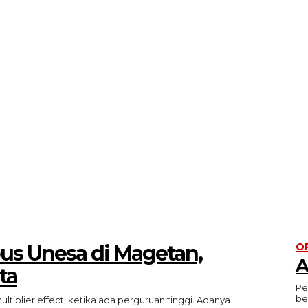
SEARCH
TIWA
KEMBANG MEKAR
OPI
 Unesa di Magetan,
OP
A
ta
Pe
be
plier effect, ketika ada perguruan tinggi. Adanya