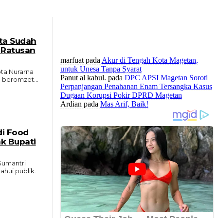
KOMENTAR TERBARU
pta Sudah
 Ratusan
marfuat
pada
Akur di Tengah Kota Magetan,
untuk Unesa Tanpa Syarat
pta Nurarna
Panut al kabul.
pada
DPC APSI Magetan Soroti
 beromzet...
Perpanjangan Penahanan Enam Tersangka Kasus
Dugaan Korupsi Pokir DPRD Magetan
Ardian
pada
Mas Arif, Baik!
di Food
ak Bupati
Sumantri
ahui publik.