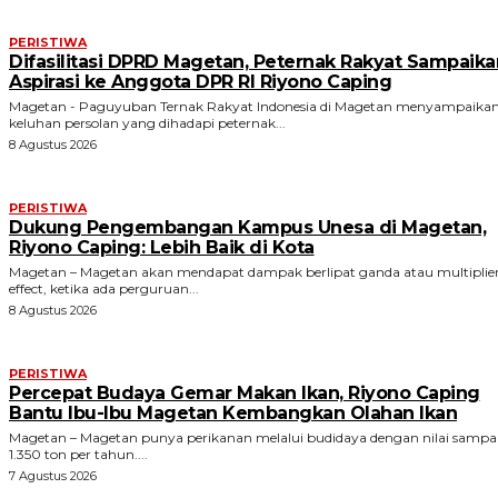
PERISTIWA
Difasilitasi DPRD Magetan, Peternak Rakyat Sampaika
Aspirasi ke Anggota DPR RI Riyono Caping
Magetan - Paguyuban Ternak Rakyat Indonesia di Magetan menyampaika
keluhan persolan yang dihadapi peternak...
8 Agustus 2026
PERISTIWA
Dukung Pengembangan Kampus Unesa di Magetan,
Riyono Caping: Lebih Baik di Kota
Magetan – Magetan akan mendapat dampak berlipat ganda atau multiplie
effect, ketika ada perguruan...
8 Agustus 2026
PERISTIWA
Percepat Budaya Gemar Makan Ikan, Riyono Caping
Bantu Ibu-Ibu Magetan Kembangkan Olahan Ikan
Magetan – Magetan punya perikanan melalui budidaya dengan nilai sampa
1.350 ton per tahun....
7 Agustus 2026