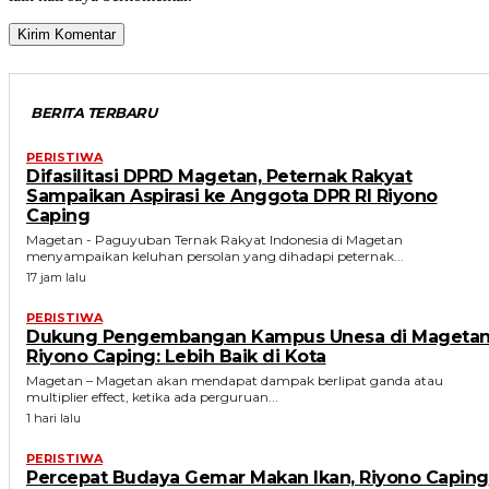
BERITA TERBARU
PERISTIWA
Difasilitasi DPRD Magetan, Peternak Rakyat
Sampaikan Aspirasi ke Anggota DPR RI Riyono
Caping
Magetan - Paguyuban Ternak Rakyat Indonesia di Magetan
menyampaikan keluhan persolan yang dihadapi peternak...
17 jam lalu
PERISTIWA
Dukung Pengembangan Kampus Unesa di Magetan
Riyono Caping: Lebih Baik di Kota
Magetan – Magetan akan mendapat dampak berlipat ganda atau
multiplier effect, ketika ada perguruan...
1 hari lalu
PERISTIWA
Percepat Budaya Gemar Makan Ikan, Riyono Caping