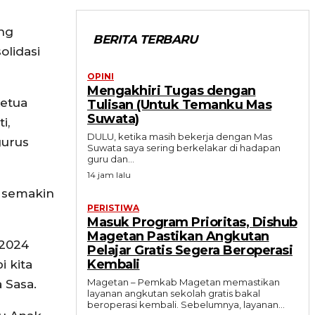
ng
BERITA TERBARU
lidasi
OPINI
Mengakhiri Tugas dengan
Ketua
Tulisan (Untuk Temanku Mas
Suwata)
i,
DULU, ketika masih bekerja dengan Mas
gurus
Suwata saya sering berkelakar di hadapan
guru dan...
14 jam lalu
s semakin
PERISTIWA
Masuk Program Prioritas, Dishub
Magetan Pastikan Angkutan
2024
Pelajar Gratis Segera Beroperasi
Kembali
i kita
Magetan – Pemkab Magetan memastikan
 Sasa.
layanan angkutan sekolah gratis bakal
beroperasi kembali. Sebelumnya, layanan...