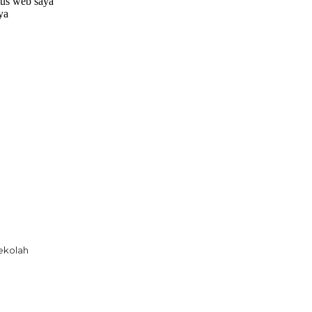
tus web saya
aya
ekolah