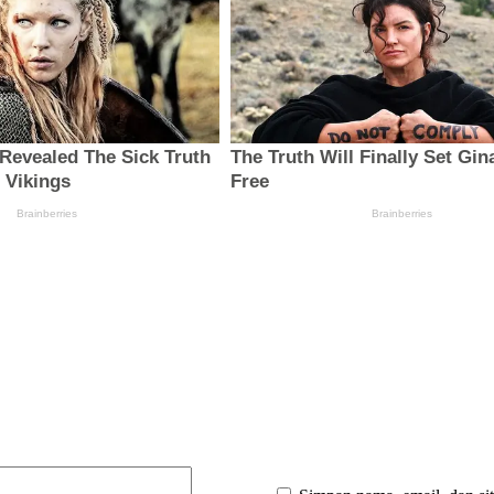
:
Email:*