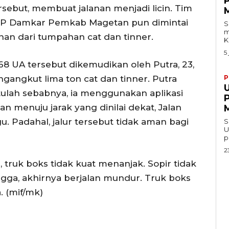
rsebut, membuat jalanan menjadi licin. Tim
M
PP Damkar Pemkab Magetan pun dimintai
S
m
an dari tumpahan cat dan tinner.
K
5
68 UA tersebut dikemudikan oleh Putra, 23,
gangkut lima ton cat dan tinner. Putra
P
Itulah sebabnya, ia menggunakan aplikasi
an menuju jarak yang dinilai dekat, Jalan
M
 Padahal, jalur tersebut tidak aman bagi
S
U
p
2
, truk boks tidak kuat menanjak. Sopir tidak
gga, akhirnya berjalan mundur. Truk boks
. (mif/mk)