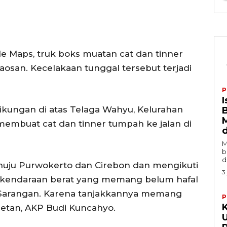
e Maps, truk boks muatan cat dan tinner
aosan. Kecelakaan tunggal tersebut terjadi
P
I
tikungan di atas Telaga Wahyu, Kelurahan
membuat cat dan tinner tumpah ke jalan di
M
b
d
enuju Purwokerto dan Cirebon dan mengikuti
3
r kendaraan berat yang memang belum hafal
r Sarangan. Karena tanjakkannya memang
P
K
agetan, AKP Budi Kuncahyo.