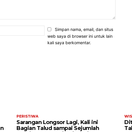
Email:*
Simpan nama, email, dan situs
web saya di browser ini untuk lain
kali saya berkomentar.
ARTIKEL TERKAIT
PERISTIWA
WIS
Sarangan Longsor Lagi, Kali ini
Di
an
Bagian Talud sampai Sejumlah
Ta