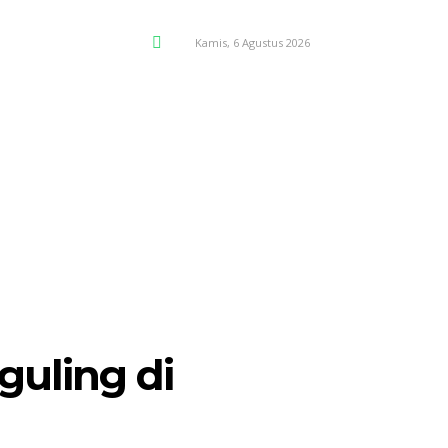
Kamis, 6 Agustus 2026
SEARCH
NI
POJOK SELOSARI
MORE
guling di