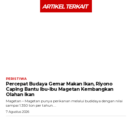
ARTIKEL TERKAIT
PERISTIWA
Percepat Budaya Gemar Makan Ikan, Riyono
Caping Bantu Ibu-Ibu Magetan Kembangkan
Olahan Ikan
Magetan – Magetan punya perikanan melalui budidaya dengan nilai
sampai 1.350 ton per tahun....
7 Agustus 2026