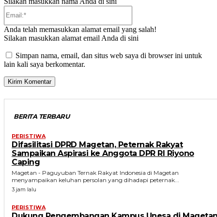
Silakan masukkan nama Anda di sini
Email:*
Anda telah memasukkan alamat email yang salah!
Silakan masukkan alamat email Anda di sini
Simpan nama, email, dan situs web saya di browser ini untuk
lain kali saya berkomentar.
BERITA TERBARU
PERISTIWA
Difasilitasi DPRD Magetan, Peternak Rakyat
Sampaikan Aspirasi ke Anggota DPR RI Riyono
Caping
Magetan - Paguyuban Ternak Rakyat Indonesia di Magetan
menyampaikan keluhan persolan yang dihadapi peternak...
3 jam lalu
PERISTIWA
Dukung Pengembangan Kampus Unesa di Magetan