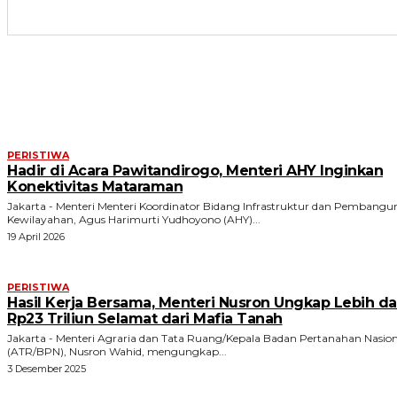
ARTIKEL TERKAIT
PERISTIWA
Hadir di Acara Pawitandirogo, Menteri AHY Inginkan
Konektivitas Mataraman
Jakarta - Menteri Menteri Koordinator Bidang Infrastruktur dan Pembang
Kewilayahan, Agus Harimurti Yudhoyono (AHY)...
19 April 2026
PERISTIWA
Hasil Kerja Bersama, Menteri Nusron Ungkap Lebih da
Rp23 Triliun Selamat dari Mafia Tanah
Jakarta - Menteri Agraria dan Tata Ruang/Kepala Badan Pertanahan Nasion
(ATR/BPN), Nusron Wahid, mengungkap...
3 Desember 2025