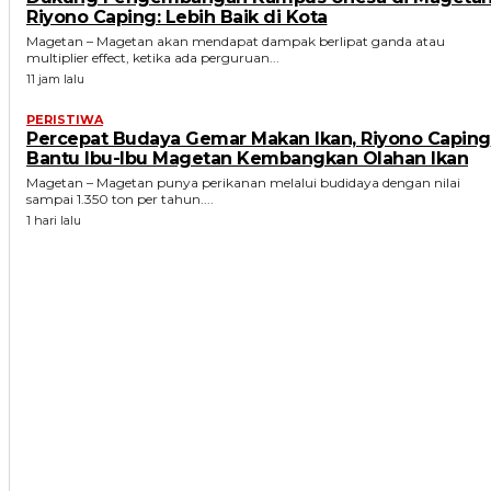
Riyono Caping: Lebih Baik di Kota
Magetan – Magetan akan mendapat dampak berlipat ganda atau
multiplier effect, ketika ada perguruan...
11 jam lalu
PERISTIWA
Percepat Budaya Gemar Makan Ikan, Riyono Caping
Bantu Ibu-Ibu Magetan Kembangkan Olahan Ikan
Magetan – Magetan punya perikanan melalui budidaya dengan nilai
sampai 1.350 ton per tahun....
1 hari lalu