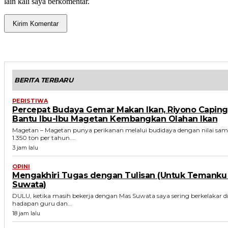
lain kali saya berkomentar.
BERITA TERBARU
PERISTIWA
Percepat Budaya Gemar Makan Ikan, Riyono Caping
Bantu Ibu-Ibu Magetan Kembangkan Olahan Ikan
Magetan – Magetan punya perikanan melalui budidaya dengan nilai sam
1.350 ton per tahun....
3 jam lalu
OPINI
Mengakhiri Tugas dengan Tulisan (Untuk Temanku
Suwata)
DULU, ketika masih bekerja dengan Mas Suwata saya sering berkelakar d
hadapan guru dan...
18 jam lalu