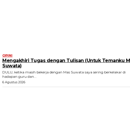
OPINI
Mengakhiri Tugas dengan Tulisan (Untuk Temanku M
Suwata)
DULU, ketika masih bekerja dengan Mas Suwata saya sering berkelakar di
hadapan guru dan...
6 Agustus 2026