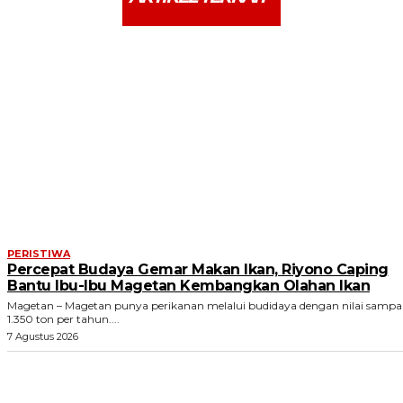
PERISTIWA
Percepat Budaya Gemar Makan Ikan, Riyono Caping
Bantu Ibu-Ibu Magetan Kembangkan Olahan Ikan
Magetan – Magetan punya perikanan melalui budidaya dengan nilai sampa
1.350 ton per tahun....
7 Agustus 2026