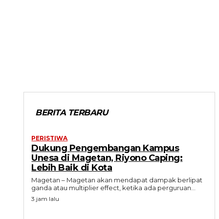
BERITA TERBARU
PERISTIWA
Dukung Pengembangan Kampus
Unesa di Magetan, Riyono Caping:
Lebih Baik di Kota
Magetan – Magetan akan mendapat dampak berlipat
ganda atau multiplier effect, ketika ada perguruan...
3 jam lalu