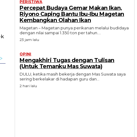
PERISTIWA
Percepat Budaya Gemar Makan Ikan,
Riyono Caping Bantu Ibu-Ibu Magetan
Kembangkan Olahan Ikan
Magetan – Magetan punya perikanan melalui budidaya
dengan nilai sampai 1.350 ton per tahun....
ek
23 jam lalu
OPINI
Mengakhiri Tugas dengan Tulisan
(Untuk Temanku Mas Suwata)
DULU, ketika masih bekerja dengan Mas Suwata saya
sering berkelakar di hadapan guru dan...
2 hari lalu