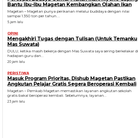
Bantu Ibu-Ibu Magetan Kembangkan Olahan Ikan
Magetan – Magetan punya perikanan melalui budidaya dengan nilai
sampai 1.350 ton per tahun....
5 jam lalu
OPINI
Mengakhiri Tugas dengan Tulisan (Untuk Temanku
Mas Suwata)
DULU, ketika masih bekerja dengan Mas Suwata saya sering berkelakar d
hadapan guru dan...
20 jam lalu
PERISTIWA
Masuk Program Prioritas, Dishub Magetan Pastikan
Angkutan Pelajar Gratis Segera Beroperasi Kembali
Magetan – Pemkab Magetan memastikan layanan angkutan sekolah
gratis bakal beroperasi kembali. Sebelumnya, layanan...
23 jam lalu