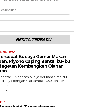
BERITA TERBARU
ERISTIWA
Percepat Budaya Gemar Makan
kan, Riyono Caping Bantu Ibu-Ibu
Magetan Kembangkan Olahan
kan
agetan – Magetan punya perikanan melalui
udidaya dengan nilai sampai 1.350 ton per
ahun....
 jam lalu
PINI
Mengakhiri Tugas dengan