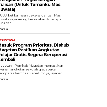
Tulisan (Untuk Temanku Mas
Suwata)
ULU, ketika masih bekerja dengan Mas
uwata saya sering berkelakar di hadapan
uru dan...
hari lalu
ERISTIWA
asuk Program Prioritas, Dishub
Magetan Pastikan Angkutan
elajar Gratis Segera Beroperasi
Kembali
agetan – Pemkab Magetan memastikan
ayanan angkutan sekolah gratis bakal
eroperasi kembali. Sebelumnya, layanan...
hari lalu