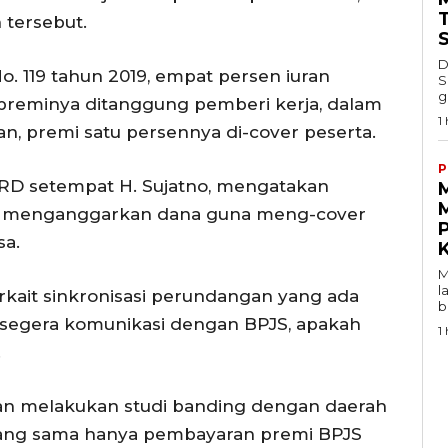
tersebut.
D
. 119 tahun 2019, empat persen iuran
S
g
 preminya ditanggung pemberi kerja, dalam
1 
n, premi satu persennya di-cover peserta.
P
PRD setempat H. Sujatno, mengatakan
M
 menganggarkan dana guna meng-cover
P
sa.
M
l
rkait sinkronisasi perundangan yang ada
b
n segera komunikasi dengan BPJS, apakah
1 
.
kan melakukan studi banding dengan daerah
 yang sama hanya pembayaran premi BPJS