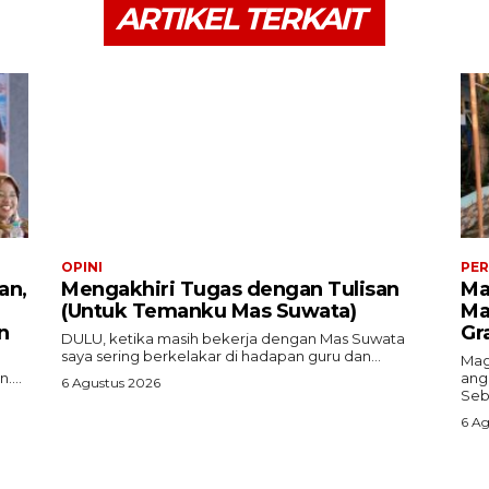
ARTIKEL TERKAIT
OPINI
PER
an,
Mengakhiri Tugas dengan Tulisan
Ma
(Untuk Temanku Mas Suwata)
Ma
n
Gr
DULU, ketika masih bekerja dengan Mas Suwata
saya sering berkelakar di hadapan guru dan...
Mag
....
ang
6 Agustus 2026
Seb
6 Ag