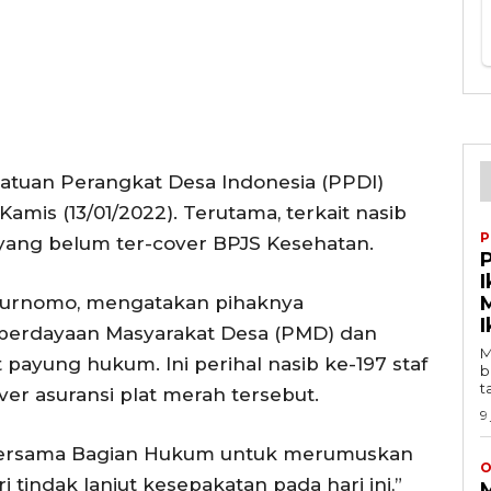
atuan Perangkat Desa Indonesia (PPDI)
mis (13/01/2022). Terutama, terkait nasib
P
 yang belum ter-cover BPJS Kesehatan.
I
Purnomo, mengatakan pihaknya
I
erdayaan Masyarakat Desa (PMD) dan
M
yung hukum. Ini perihal nasib ke-197 staf
b
t
ver asuransi plat merah tersebut.
9
bersama Bagian Hukum untuk merumuskan
O
 tindak lanjut kesepakatan pada hari ini,”