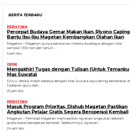
BERITA TERBARU
PERISTIWA
Percepat Budaya Gemar Makan Ikan, Riyono Caping
Bantu Ibu-Ibu Magetan Kembangkan Olahan Ikan
Magetan – Magetan punya perikanan melalui budidaya dengan nilai
sampai 1.350 ton per tahun....
5 jam lalu
OPINI
Mengakhiri Tugas dengan Tulisan (Untuk Temanku
Mas Suwata)
DULU, ketika masih bekerja dengan Mas Suwata saya sering berkelakar d
hadapan guru dan...
20 jam lalu
PERISTIWA
Masuk Program Prioritas, Dishub Magetan Pastikan
Angkutan Pelajar Gratis Segera Beroperasi Kembali
Magetan – Pemkab Magetan memastikan layanan angkutan sekolah
gratis bakal beroperasi kembali. Sebelumnya, layanan...
24 jam lalu