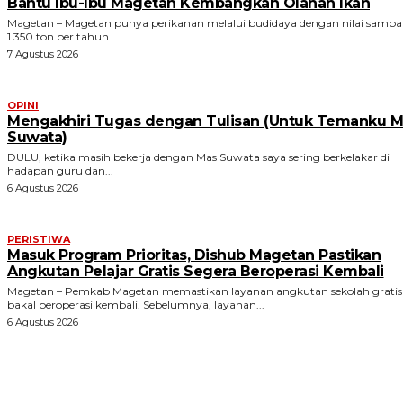
Bantu Ibu-Ibu Magetan Kembangkan Olahan Ikan
Magetan – Magetan punya perikanan melalui budidaya dengan nilai sampa
1.350 ton per tahun....
7 Agustus 2026
OPINI
Mengakhiri Tugas dengan Tulisan (Untuk Temanku M
Suwata)
DULU, ketika masih bekerja dengan Mas Suwata saya sering berkelakar di
hadapan guru dan...
6 Agustus 2026
PERISTIWA
Masuk Program Prioritas, Dishub Magetan Pastikan
Angkutan Pelajar Gratis Segera Beroperasi Kembali
Magetan – Pemkab Magetan memastikan layanan angkutan sekolah gratis
bakal beroperasi kembali. Sebelumnya, layanan...
6 Agustus 2026