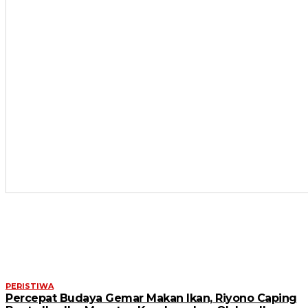
ARTIKEL TERKAIT
PERISTIWA
Percepat Budaya Gemar Makan Ikan, Riyono Caping