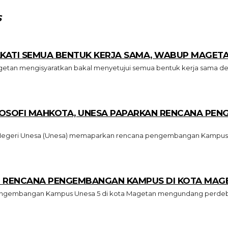
S
AKATI SEMUA BENTUK KERJA SAMA, WABUP MAGET
an mengisyaratkan bakal menyetujui semua bentuk kerja sama deng
OSOFI MAHKOTA, UNESA PAPARKAN RENCANA PEN
s Negeri Unesa (Unesa) memaparkan rencana pengembangan Kampus Un
 RENCANA PENGEMBANGAN KAMPUS DI KOTA MAGET
ngembangan Kampus Unesa 5 di kota Magetan mengundang perdebata