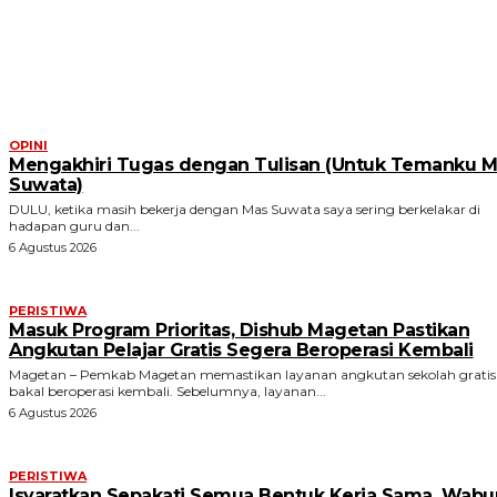
ARTIKEL TERKAIT
OPINI
Mengakhiri Tugas dengan Tulisan (Untuk Temanku M
Suwata)
DULU, ketika masih bekerja dengan Mas Suwata saya sering berkelakar di
hadapan guru dan...
6 Agustus 2026
PERISTIWA
Masuk Program Prioritas, Dishub Magetan Pastikan
Angkutan Pelajar Gratis Segera Beroperasi Kembali
Magetan – Pemkab Magetan memastikan layanan angkutan sekolah gratis
bakal beroperasi kembali. Sebelumnya, layanan...
6 Agustus 2026
PERISTIWA
Isyaratkan Sepakati Semua Bentuk Kerja Sama, Wabu