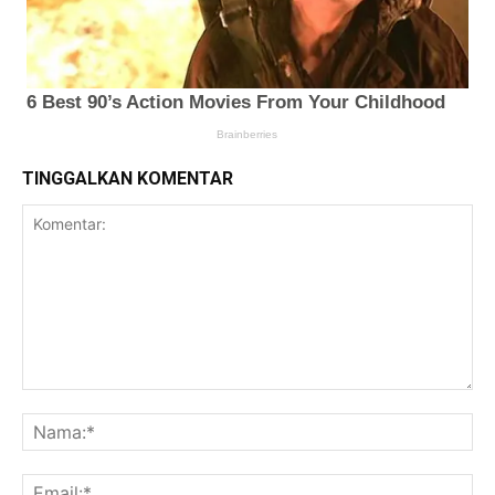
TINGGALKAN KOMENTAR
Komentar:
Na
Ema