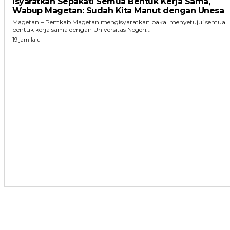
Isyaratkan Sepakati Semua Bentuk Kerja Sama,
Wabup Magetan: Sudah Kita Manut dengan Unesa
Magetan – Pemkab Magetan mengisyaratkan bakal menyetujui semua
bentuk kerja sama dengan Universitas Negeri...
19 jam lalu
ARTIKEL TERKAIT