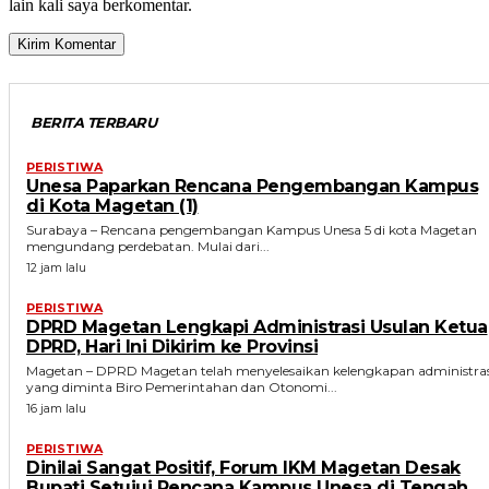
lain kali saya berkomentar.
BERITA TERBARU
PERISTIWA
Unesa Paparkan Rencana Pengembangan Kampus
di Kota Magetan (1)
Surabaya – Rencana pengembangan Kampus Unesa 5 di kota Magetan
mengundang perdebatan. Mulai dari...
12 jam lalu
PERISTIWA
DPRD Magetan Lengkapi Administrasi Usulan Ketua
DPRD, Hari Ini Dikirim ke Provinsi
Magetan – DPRD Magetan telah menyelesaikan kelengkapan administras
yang diminta Biro Pemerintahan dan Otonomi...
16 jam lalu
PERISTIWA
Dinilai Sangat Positif, Forum IKM Magetan Desak
Bupati Setujui Rencana Kampus Unesa di Tengah