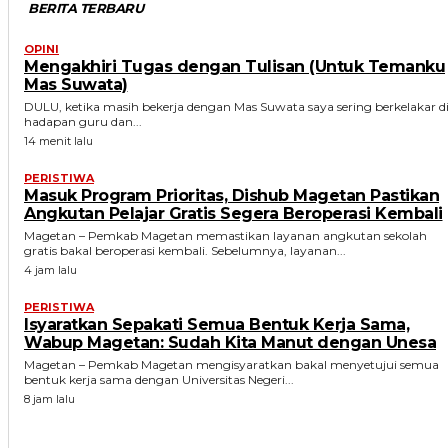
BERITA TERBARU
OPINI
Mengakhiri Tugas dengan Tulisan (Untuk Temanku
Mas Suwata)
DULU, ketika masih bekerja dengan Mas Suwata saya sering berkelakar d
hadapan guru dan...
14 menit lalu
PERISTIWA
Masuk Program Prioritas, Dishub Magetan Pastikan
Angkutan Pelajar Gratis Segera Beroperasi Kembali
Magetan – Pemkab Magetan memastikan layanan angkutan sekolah
gratis bakal beroperasi kembali. Sebelumnya, layanan...
4 jam lalu
PERISTIWA
Isyaratkan Sepakati Semua Bentuk Kerja Sama,
Wabup Magetan: Sudah Kita Manut dengan Unesa
Magetan – Pemkab Magetan mengisyaratkan bakal menyetujui semua
bentuk kerja sama dengan Universitas Negeri...
8 jam lalu