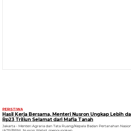
ARTIKEL TERKAIT
PERISTIWA
Hasil Kerja Bersama, Menteri Nusron Ungkap Lebih da
Rp23 Triliun Selamat dari Mafia Tanah
Jakarta - Menteri Agraria dan Tata Ruang/Kepala Badan Pertanahan Nasion
(ATR/BPN), Nusron Wahid, mengungkap...