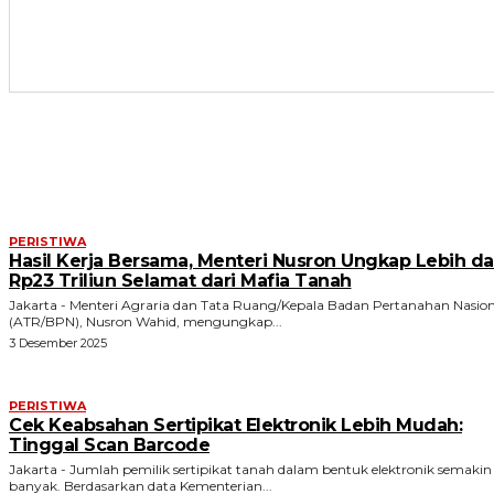
ARTIKEL TERKAIT
PERISTIWA
Hasil Kerja Bersama, Menteri Nusron Ungkap Lebih da
Rp23 Triliun Selamat dari Mafia Tanah
Jakarta - Menteri Agraria dan Tata Ruang/Kepala Badan Pertanahan Nasion
(ATR/BPN), Nusron Wahid, mengungkap...
3 Desember 2025
PERISTIWA
Cek Keabsahan Sertipikat Elektronik Lebih Mudah:
Tinggal Scan Barcode
Jakarta - Jumlah pemilik sertipikat tanah dalam bentuk elektronik semakin
banyak. Berdasarkan data Kementerian...