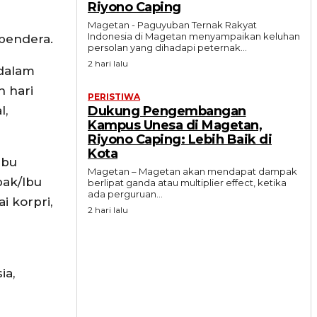
Riyono Caping
Magetan - Paguyuban Ternak Rakyat
Indonesia di Magetan menyampaikan keluhan
 bendera.
persolan yang dihadapi peternak...
2 hari lalu
 dalam
 hari
PERISTIWA
l,
Dukung Pengembangan
Kampus Unesa di Magetan,
Riyono Caping: Lebih Baik di
Kota
Ibu
Magetan – Magetan akan mendapat dampak
pak/Ibu
berlipat ganda atau multiplier effect, ketika
ada perguruan...
 korpri,
2 hari lalu
ia,