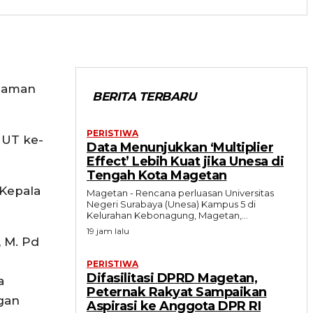
alaman
BERITA TERBARU
PERISTIWA
HUT ke-
Data Menunjukkan ‘Multiplier
Effect’ Lebih Kuat jika Unesa di
Tengah Kota Magetan
 Kepala
Magetan - Rencana perluasan Universitas
Negeri Surabaya (Unesa) Kampus 5 di
Kelurahan Kebonagung, Magetan,...
19 jam lalu
, M. Pd
PERISTIWA
Difasilitasi DPRD Magetan,
a
Peternak Rakyat Sampaikan
gan
Aspirasi ke Anggota DPR RI