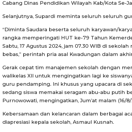
Cabang Dinas Pendidikan Wilayah Kab/Kota Se-J
Selanjutnya, Supardi meminta seluruh seluruh gu
“Diminta Saudara beserta seluruh karyawan/kary
rangka memperingati HUT ke-79 Tahun Kemerdek
Sabtu, 17 Agustus 2024, jam 07.30 WIB di sekola
bebas,” perintah pria asal Kwadungan dalam akhir
Gerak cepat tim manajemen sekolah dengan meni
walikelas XII untuk mengingatkan lagi ke siswa
guru pendamping. Ini khusus yang upacara di sek
sedang siswa memakai seragam abu-abu putih be
Purnowowati, mengingatkan, Jum’at malam (16/8/
Kebersamaan dan kelancaran dalam berbagai aca
diapresiasi kepala sekolah, Asmaul Kusnah.