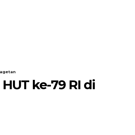
MORE
POJOK SELOSARI
Magetan
HUT ke-79 RI di