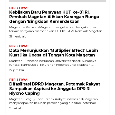
PERISTIWA
Kebijakan Baru Perayaan HUT ke-81 RI,
Pemkab Magetan Alihkan Karangan Bunga
dengan ‘Bingkisan Kemerdekaan
Magetan – Pemkab Magetan mengeluarkan kebijakan baru
terkait perayaan memerihkan HUT ke-81 RI. Pemkab Magetan...
31 menit lalu
PERISTIWA
Data Menunjukkan ‘Multiplier Effect’ Lebih
Kuat jika Unesa di Tengah Kota Magetan
Magetan - Rencana perluasan Universitas Negeri Surabaya
(Unesa) Kampus 5 di Kelurahan Kebonagung, Magetan,...
22 jam lalu
PERISTIWA
Difasilitasi DPRD Magetan, Peternak Rakyat
Sampaikan Aspirasi ke Anggota DPR RI
Riyono Caping
Magetan - Paguyuban Ternak Rakyat Indonesia di Magetan
menyampaikan keluhan persolan yang dihadapi peternak...
2 hari lalu