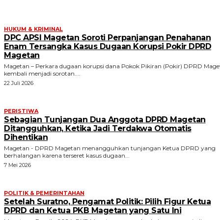
HUKUM & KRIMINAL
DPC APSI Magetan Soroti Perpanjangan Penahanan
Enam Tersangka Kasus Dugaan Korupsi Pokir DPRD
Magetan
Magetan – Perkara dugaan korupsi dana Pokok Pikiran (Pokir) DPRD Mage
kembali menjadi sorotan....
22 Juli 2026
PERISTIWA
Sebagian Tunjangan Dua Anggota DPRD Magetan
Ditangguhkan, Ketika Jadi Terdakwa Otomatis
Dihentikan
Magetan - DPRD Magetan menangguhkan tunjangan Ketua DPRD yang
berhalangan karena terseret kasus dugaan...
7 Mei 2026
POLITIK & PEMERINTAHAN
Setelah Suratno, Pengamat Politik: Pilih Figur Ketua
DPRD dan Ketua PKB Magetan yang Satu Ini