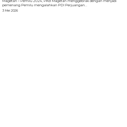
Magetan – Pemilu 2024, PKB Magetan menggebrak dengan menjadi
pemenang Pemilu mengalahkan PDI Perjuangan...
3 Mei 2026