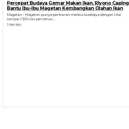
Percepat Budaya Gemar Makan Ikan, Riyono Caping
Bantu Ibu-Ibu Magetan Kembangkan Olahan Ikan
Magetan – Magetan punya perikanan melalui budidaya dengan nilai
sampai 1.350 ton per tahun....
1 hari lalu
ARTIKEL TERKAIT