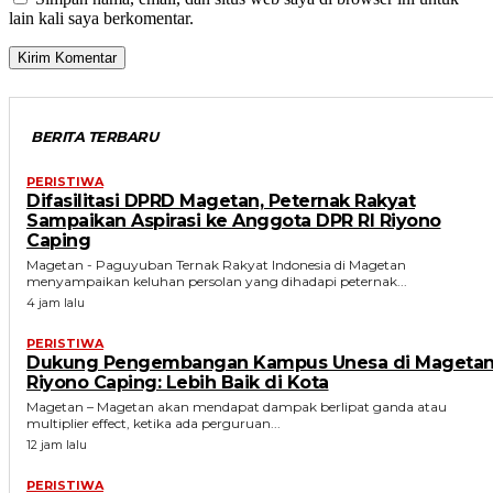
lain kali saya berkomentar.
BERITA TERBARU
PERISTIWA
Difasilitasi DPRD Magetan, Peternak Rakyat
Sampaikan Aspirasi ke Anggota DPR RI Riyono
Caping
Magetan - Paguyuban Ternak Rakyat Indonesia di Magetan
menyampaikan keluhan persolan yang dihadapi peternak...
4 jam lalu
PERISTIWA
Dukung Pengembangan Kampus Unesa di Magetan
Riyono Caping: Lebih Baik di Kota
Magetan – Magetan akan mendapat dampak berlipat ganda atau
multiplier effect, ketika ada perguruan...
12 jam lalu
PERISTIWA