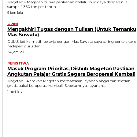
Magetan – Magetan punya perikanan melalui budidaya dengan nilai
sampai 1.350 ton per tahun....
9 jam lalu
OPINI
Mengakhiri Tugas dengan Tulisan (Untuk Temanku
Mas Suwata)
DULU, ketika masih bekerja dengan Mas Suwata saya sering berkelakar d
hadapan guru dan...
24 jam lalu
PERISTIWA
Masuk Program Prioritas, Dishub Magetan Pastikan
Angkutan Pelajar Gratis Segera Beroperasi Kembali
Magetan – Pemkab Magetan memastikan layanan angkutan sekolah
gratis bakal beroperasi kembali. Sebelumnya, layanan...
1 hari lalu