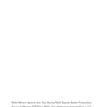
Wakil Menteri Agraria dan Tata Ruang/Wakil Kepala Badan Pertanahan
Nasional (Wamen ATR/Waka BPN), Ossy Dermawan menyerahkan 1.571