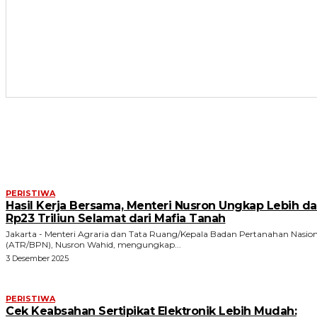
ARTIKEL TERKAIT
PERISTIWA
Hasil Kerja Bersama, Menteri Nusron Ungkap Lebih da
Rp23 Triliun Selamat dari Mafia Tanah
Jakarta - Menteri Agraria dan Tata Ruang/Kepala Badan Pertanahan Nasion
(ATR/BPN), Nusron Wahid, mengungkap...
3 Desember 2025
PERISTIWA
Cek Keabsahan Sertipikat Elektronik Lebih Mudah: