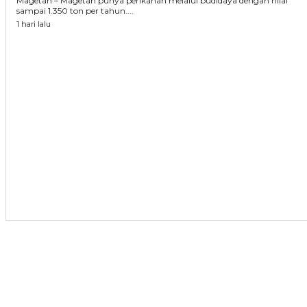
Magetan – Magetan punya perikanan melalui budidaya dengan nilai
sampai 1.350 ton per tahun....
1 hari lalu
ARTIKEL TERKAIT