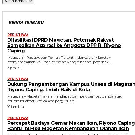
BERITA TERBARU
PERISTIWA
Difasilitasi DPRD Magetan, Peternak Rakyat
Sampaikan Aspirasi ke Anggota DPR RI Riyono
Caping
Magetan - Paguyuban Ternak Rakyat Indonesia di Magetan
menyampaikan keluhan persolan yang dihadapi peternak...
2 jam lalu
PERISTIWA
Dukung Pengembangan Kampus Unesa di Magetan
Riyono Caping: Lebih Baik di Kota
Magetan – Magetan akan mendapat dampak berlipat ganda atau
multiplier effect, ketika ada perguruan...
10 jam lalu
PERISTIWA
Percepat Budaya Gemar Makan Ikan, Riyono Caping
Bantu Ibu-Ibu Magetan Kembangkan Olahan Ikan