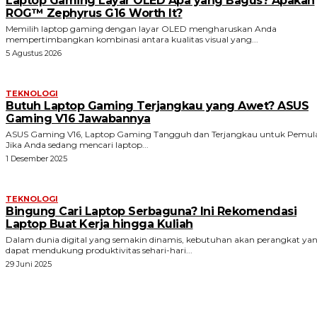
Laptop Gaming Layar OLED Apa yang Bagus? Apakah
ROG™ Zephyrus G16 Worth It?
Memilih laptop gaming dengan layar OLED mengharuskan Anda
mempertimbangkan kombinasi antara kualitas visual yang...
5 Agustus 2026
TEKNOLOGI
Butuh Laptop Gaming Terjangkau yang Awet? ASUS
Gaming V16 Jawabannya
ASUS Gaming V16, Laptop Gaming Tangguh dan Terjangkau untuk Pemul
Jika Anda sedang mencari laptop...
1 Desember 2025
TEKNOLOGI
Bingung Cari Laptop Serbaguna? Ini Rekomendasi
Laptop Buat Kerja hingga Kuliah
Dalam dunia digital yang semakin dinamis, kebutuhan akan perangkat ya
dapat mendukung produktivitas sehari-hari...
29 Juni 2025