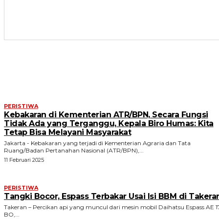
ARTIKEL TERKAIT
PERISTIWA
Kebakaran di Kementerian ATR/BPN, Secara Fungsi
Tidak Ada yang Terganggu, Kepala Biro Humas: Kita
Tetap Bisa Melayani Masyarakat
Jakarta - Kebakaran yang terjadi di Kementerian Agraria dan Tata
Ruang/Badan Pertanahan Nasional (ATR/BPN),...
11 Februari 2025
PERISTIWA
Tangki Bocor, Espass Terbakar Usai Isi BBM di Takera
Takeran – Percikan api yang muncul dari mesin mobil Daihatsu Espass AE 1
BO,...