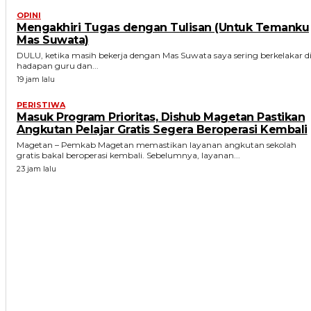
OPINI
Mengakhiri Tugas dengan Tulisan (Untuk Temanku
Mas Suwata)
DULU, ketika masih bekerja dengan Mas Suwata saya sering berkelakar d
hadapan guru dan...
19 jam lalu
PERISTIWA
Masuk Program Prioritas, Dishub Magetan Pastikan
Angkutan Pelajar Gratis Segera Beroperasi Kembali
Magetan – Pemkab Magetan memastikan layanan angkutan sekolah
gratis bakal beroperasi kembali. Sebelumnya, layanan...
23 jam lalu