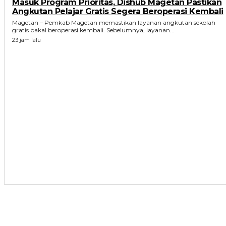
Masuk Program Prioritas, Dishub Magetan Pastikan
Angkutan Pelajar Gratis Segera Beroperasi Kembali
Magetan – Pemkab Magetan memastikan layanan angkutan sekolah
gratis bakal beroperasi kembali. Sebelumnya, layanan...
23 jam lalu
ARTIKEL TERKAIT