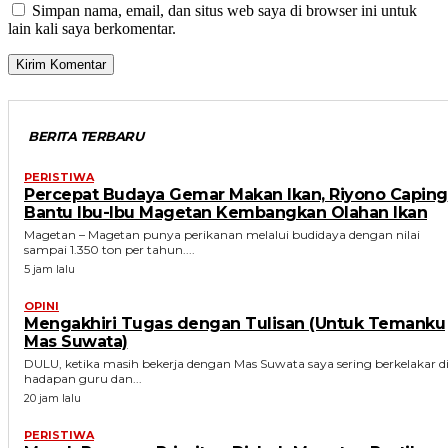
Simpan nama, email, dan situs web saya di browser ini untuk
lain kali saya berkomentar.
BERITA TERBARU
PERISTIWA
Percepat Budaya Gemar Makan Ikan, Riyono Caping
Bantu Ibu-Ibu Magetan Kembangkan Olahan Ikan
Magetan – Magetan punya perikanan melalui budidaya dengan nilai
sampai 1.350 ton per tahun....
5 jam lalu
OPINI
Mengakhiri Tugas dengan Tulisan (Untuk Temanku
Mas Suwata)
DULU, ketika masih bekerja dengan Mas Suwata saya sering berkelakar d
hadapan guru dan...
20 jam lalu
PERISTIWA